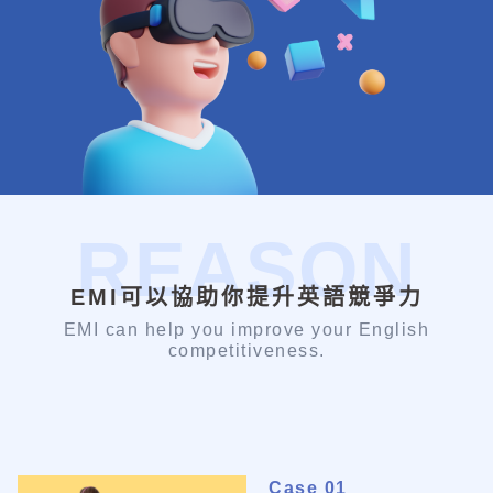
REASON
EMI可以協助你提升英語競爭力
EMI can help you improve your English
competitiveness.
Case 01